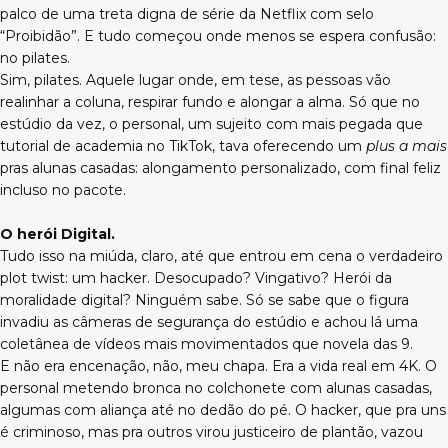
palco de uma treta digna de série da Netflix com selo
“Proibidão”. E tudo começou onde menos se espera confusão:
no pilates.
Sim, pilates. Aquele lugar onde, em tese, as pessoas vão
realinhar a coluna, respirar fundo e alongar a alma. Só que no
estúdio da vez, o personal, um sujeito com mais pegada que
tutorial de academia no TikTok, tava oferecendo um
plus a mais
pras alunas casadas: alongamento personalizado, com final feliz
incluso no pacote.
O herói Digital.
Tudo isso na miúda, claro, até que entrou em cena o verdadeiro
plot twist: um hacker. Desocupado? Vingativo? Herói da
moralidade digital? Ninguém sabe. Só se sabe que o figura
invadiu as câmeras de segurança do estúdio e achou lá uma
coletânea de vídeos mais movimentados que novela das 9.
E não era encenação, não, meu chapa. Era a vida real em 4K. O
personal metendo bronca no colchonete com alunas casadas,
algumas com aliança até no dedão do pé. O hacker, que pra uns
é criminoso, mas pra outros virou justiceiro de plantão, vazou