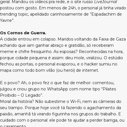
geral. Mandou os vídeos pra rede, e o site russo
LiveJournal
postou com gosto. Em menos de 24h, o personal já tinha virado
trending topic, apelidado carinhosamente de “Espadachim de
Yavne”.
Os Cornos de Guerra.
A cidade entrou em colapso. Maridos voltando da Faixa de Gaza
achando que iam ganhar abraço e gratidão, só receberam
meme e chifre fresquinho. As esposas? Reconhecidas na hora,
porque cidade pequena é assim: deu mole, viralizou. O estúdio
fechou as portas, o personal evaporou, e o hacker sumiu no
mapa como todo bom vilão (ou herói) de internet.
E o povo? Ah, o povo fez o que faz de melhor: comentou,
julgou e criou grupo no WhatsApp com nome tipo “Pilates
Proibido – O Legado”.
Moral da história? Não subestime o Wi-Fi, nem as câmeras do
seu trampo. Porque hoje você tá fazendo o agachamento da
paixão, amanhã tá virando figurinha nos grupos do trabalho. E
cuidado com o personal: ele pode te ajudar a perder barriga, ou
o casamento.